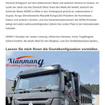
SinotruK,Erfolgreich auf dem afrikanischen Markt und weiterhin führend im Umsatz. Im
Laufe der Jahre hat das SinotruK Africa Team den Markt tief vertieft, wodurch der
Anteil der Marke HOWO in Afrika in den Vordergrund gerückt ist, insbesondere in
Angola, Kongo (Demokratische Republik Kongo),Der Präsident der Kommission.,
Gabun und anderen Ländern, und das Gesamtumsatzvolumen der HOWo-Produkte
belegt seit vielen aufeinanderfolgenden Jahren den ersten Platz in der internationalen
Industrie.
HOWO-7-Dumpler mit: starker Leistung, effizientem Getriebe, hoher Tragfähigkeit,
hohem Komfort. die ideale Wahl für den Bergbau- und den Großlasttransport werden .
Lassen Sie mich Ihnen die Grundkonfiguration vorstellen.