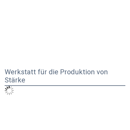
Wir überwachen den Prozess von der Fabrik 
bis zum vom Kunden benannten Hafen, um 
sicherzustellen, dass die Produkte des Kunden 
genau und sicher am Bestimmungsort 
ankommen.
1- Der LKW wird auf dem Deck platziert.
2Von Ro Ro Shipment wird der Truck in die Kabine 
gebracht.
3- Durch Flat Rack Container Versand.
Unternehmensprofil