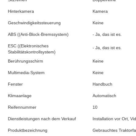
Kraftstoffart
Diesel
Motorkapazität
> 8 L
Zylinder
6
Marke der Getriebebox
SINOTRUCK
Übertragungsart
Handbuch
Zahl der vorwärtsgeschalteten Schichten
12
Umgekehrte Schichtnummer
2
Höchstdrehmoment ((Nm)
≥ 2500Nm
Bruttogewicht des Fahrzeugs
>= 30000 kg
Kapazität (Last)
41 - 50 t
Kraftstofftankkapazität
300 bis 400 L
Antriebsrad
6x4