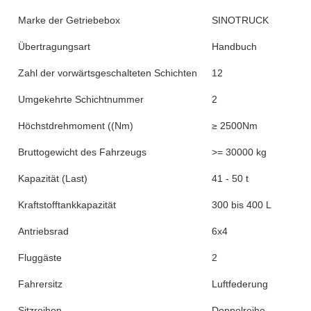
Spezifikation
Artikel
Wert
Die Situation
Gebraucht und neu
Steuerung
Links / rechts
Pferdestärke
351 - 450 PS
Emissionsstandard
Euro 2
Markenbezeichnung
SINOTRUCK
Segment
Schwerlastwagen
Marktsegment
Logistikverkehr
Motormarke
Weihai