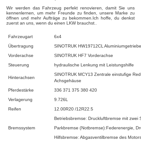
Wir werden das Fahrzeug perfekt renovieren, damit Sie uns 
kennenlernen, um mehr Freunde zu finden, unsere Marke zu 
öffnen und mehr Aufträge zu bekommen.Ich hoffe, du denkst 
zuerst an uns, wenn du einen LKW brauchst..
Fahrzeugart
6x4
Übertragung
SINOTRUK HW19712CL Aluminiumgetriebe, 1
Vorderachse
SINOTRUK HF7 Vorderachse
Steuerung
hydraulische Lenkung mit Leistungshilfe
SINOTRUK MCY13 Zentrale einstufige Redu
Hinterachsen
Achsgehäuse
Pferdestärke
336 371 375 380 420
Verlagerung
9.726L
Reifen
12.00R20 /12R22.5
Betriebsbremse: Druckluftbremse mit zwei S
Bremssystem
Parkbremse (Notbremse):Federenergie, Druc
Hilfsbremse: Abgasventilbremse des Motor