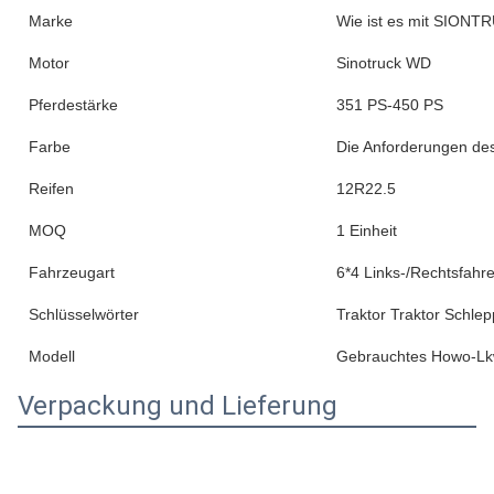
Fluggäste
2
Fahrersitz
Luftfederung
Sitzreihen
Doppelreihe
Hinterkamera
Kamera
Geschwindigkeitssteuerung
Keine
ABS ((Anti-Block-Bremssystem)
- Ja, das ist es.
ESC ((Elektronisches
- Ja, das ist es.
Stabilitätskontrollsystem)
Berührungsschirm
Keine
Multimedia-System
Keine
Fenster
Handbuch
Klimaanlage
Automatisch