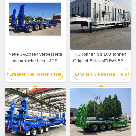
Neue 3-Achsen verbesserte
40 Tonnen bis 100 Tonnen
mechanische Leiter JOST
Original-Brücke/FUWA/BPW-
Marke Landegerät
Brücke Niedrigbett-Semi-
Niedrigbett Semi-Anhänger,
Erhalten Sie besten Preis
Erhalten Sie besten Preis
Anhänger (nach
gute Qualität
Kundenbedarf angepasst)