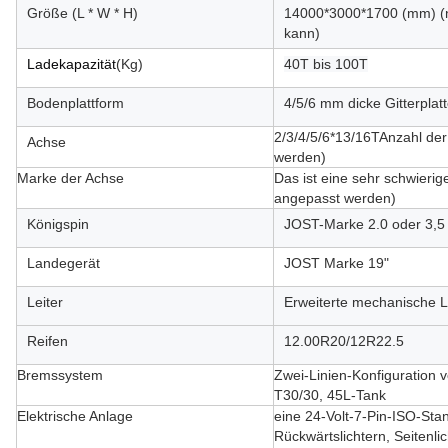
Größe (L * W * H)
14000*3000*1700 (mm) (n
kann)
Ladekapazität
(Kg)
40T bis 100T
Bodenplattform
4/5/6 mm dicke Gitterplat
2/3/4/5/6*13/16T
Anzahl de
Achse
werden
)
Marke der Achse
Das ist eine sehr schwierig
angepasst werden
)
Königspin
JOST-Marke 2.0 oder 3,5 
Landegerät
JOST Marke 19"
Leiter
Erweiterte mechanische L
Reifen
12.00R20/12R22.5
Bremssystem
Zwei-Linien-Konfiguration 
T30/30, 45L-Tank
Elektrische Anlage
eine 24-Volt-7-Pin-ISO-Stan
Rückwärtslichtern, Seitenli