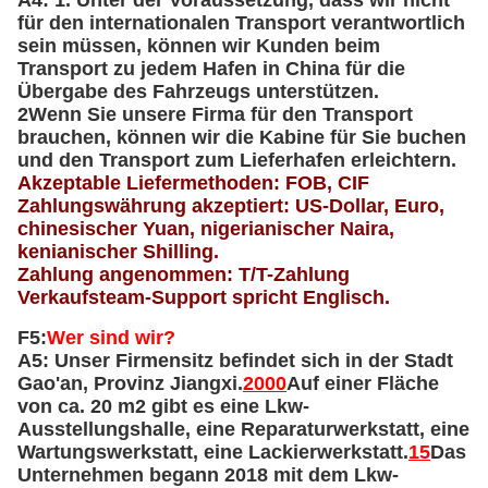
A4: 1. Unter der Voraussetzung, dass wir nicht
für den internationalen Transport verantwortlich
sein müssen, können wir Kunden beim
Transport zu jedem Hafen in China für die
Übergabe des Fahrzeugs unterstützen.
2Wenn Sie unsere Firma für den Transport
brauchen, können wir die Kabine für Sie buchen
und den Transport zum Lieferhafen erleichtern.
Akzeptable Liefermethoden: FOB, CIF
Zahlungswährung akzeptiert: US-Dollar, Euro,
chinesischer Yuan, nigerianischer Naira,
kenianischer Shilling.
Zahlung angenommen: T/T-Zahlung
Verkaufsteam-Support spricht Englisch.
F5:
Wer sind wir?
A5: Unser Firmensitz befindet sich in der Stadt
Gao'an, Provinz Jiangxi.
2000
Auf einer Fläche
von ca. 20 m2 gibt es eine Lkw-
Ausstellungshalle, eine Reparaturwerkstatt, eine
Wartungswerkstatt, eine Lackierwerkstatt.
15
Das
Unternehmen begann 2018 mit dem Lkw-