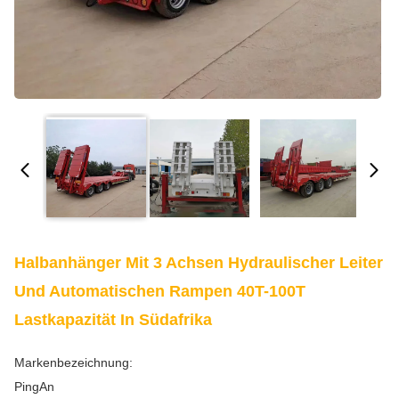
Halbanhänger Mit 3 Achsen Hydraulischer Leiter
Und Automatischen Rampen 40T-100T
Lastkapazität In Südafrika
Markenbezeichnung:
PingAn