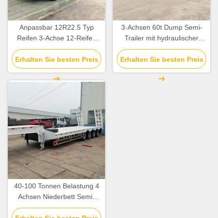
Anpassbar 12R22.5 Typ
3-Achsen 60t Dump Semi-
Reifen 3-Achse 12-Reifen
Trailer mit hydraulischer
Niederbett Semi-Anhänger
Rampe Niedrigbett-Trailer
Erhalten Sie besten Preis
mit JOST 2,0 Zoll King Pin
Erhalten Sie besten Preis
und 4/5/6mm dicken
Gitterplatte
40-100 Tonnen Belastung 4
Achsen Niederbett Semi-
Anhänger mit 16 Reifen und