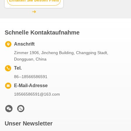
12R20 Reifen Modell JOST
Erhalten Sie besten Preis
Kingpin Schrauben oder
Schweißen
Schnelle Kontaktaufnahme
Anschrift
Zimmer 1906, Jincheng Building, Changping Stadt,
Dongguan, China
Tel.
86--18566586591
E-Mail-Adresse
18566586591@163.com
Unser Newsletter