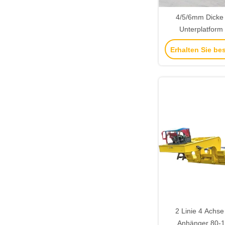
4/5/6mm Dicke G
Unterplatform
12.00R20 Reifen
Erhalten Sie be
Tonnen 80 Tonne
Tiefbettplatte S
2 Linie 4 Achse
Anhänger 80-