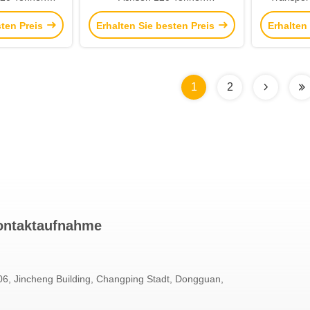
enhals Semi-
Abnehmbarer Gänsenhals
Anhän
sten Preis
Erhalten Sie besten Preis
Erhalten
nhänger zum
Hydraulischer Abnehmbarer
Goosen
alawi
Drop Deck Lowbed Anhänger für
Anh
Kenia
1
2
ontaktaufnahme
6, Jincheng Building, Changping Stadt, Dongguan,