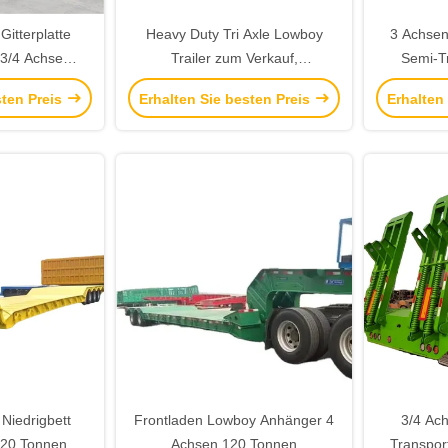
itterplatte
Heavy Duty Tri Axle Lowboy
3 Achse
 3/4 Achse
Trailer zum Verkauf,
Semi-T
 40 Tonnen 60
abnehmbarer Gooseneck
Abnehmbar
sten Preis
Erhalten Sie besten Preis
Erhalten
n 100 Tonnen
Lowbed Drop Deck Semi Trailer
Trailer
emi-Anhänger
für Kamerun
 Niedrigbett
Frontladen Lowboy Anhänger 4
3/4 Ac
120 Tonnen
Achsen 120 Tonnen
Transpor