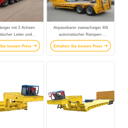
änger mit 3 Achsen
Anpassbarer zweiachsiger 40t
lischer Leiter und
automatischer Rampen-
ischen Rampen 40T-
Tiefbettanhänger für
 Sie besten Preis
Erhalten Sie besten Preis
apazität in Südafrika
Schwerlasttransport