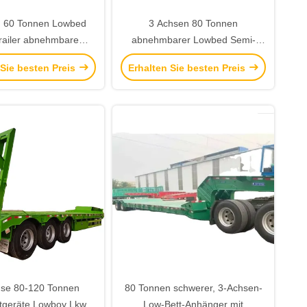
n 60 Tonnen Lowbed
3 Achsen 80 Tonnen
railer abnehmbare
abnehmbarer Lowbed Semi-
e Gänsehals Lowboy
Trailer mit Gänsehals
 Sie besten Preis
Erhalten Sie besten Preis
 zum Verkauf Saudi-
Arabien
hse 80-120 Tonnen
80 Tonnen schwerer, 3-Achsen-
tgeräte Lowboy Lkw
Low-Bett-Anhänger mit