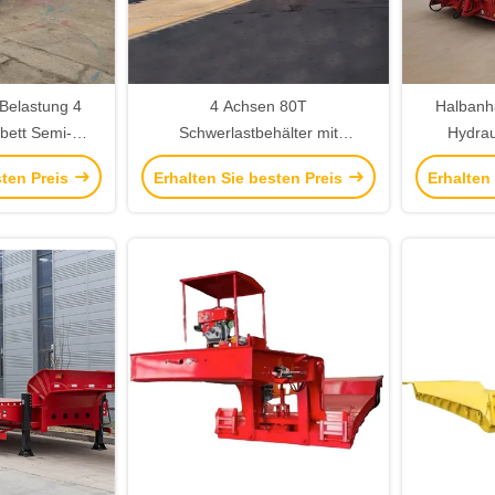
Belastung 4
4 Achsen 80T
Halbanh
bett Semi-
Schwerlastbehälter mit
Hydrau
 Reifen und
Vergrößerern mit mechanischer
automat
sten Preis
Erhalten Sie besten Preis
Erhalten
Modell JOST
Aufhängung und Federn
100T Lastk
uben oder
ßen