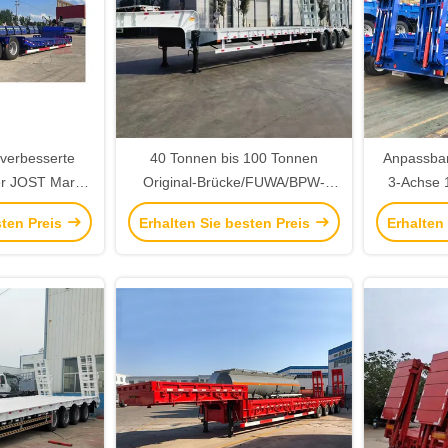
verbesserte
40 Tonnen bis 100 Tonnen
Anpassbar
er JOST Marke
Original-Brücke/FUWA/BPW-
3-Achse 
igbett Semi-
Brücke Niedrigbett-Semi-
Semi-Anh
sten Preis
Erhalten Sie besten Preis
Erhalten
e Qualität
Anhänger (nach Kundenbedarf
angepasst)