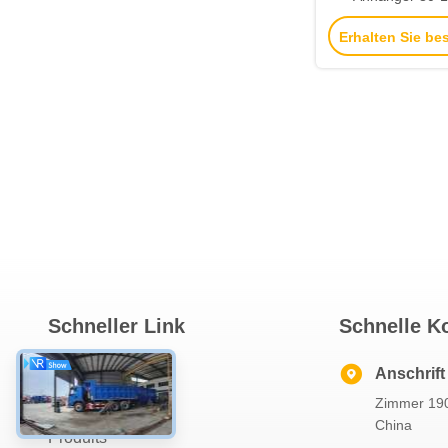
Trennbarer Gäns
Erhalten Sie be
Truck Lowboy A
Verkauf M
Schneller Link
Schnelle K
Zu Hause
Anschrift
Zimmer 190
Über Uns
China
Produits