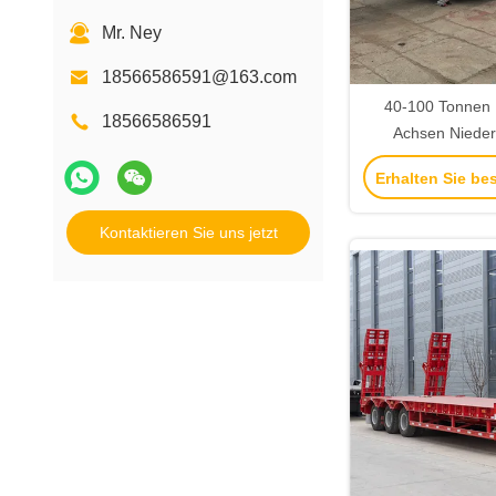
Mr. Ney
18566586591@163.com
40-100 Tonnen 
18566586591
Achsen Nieder
Anhänger mit 16
Erhalten Sie be
12R20 Reifen 
Kingpin Schra
Kontaktieren Sie uns jetzt
Schwei