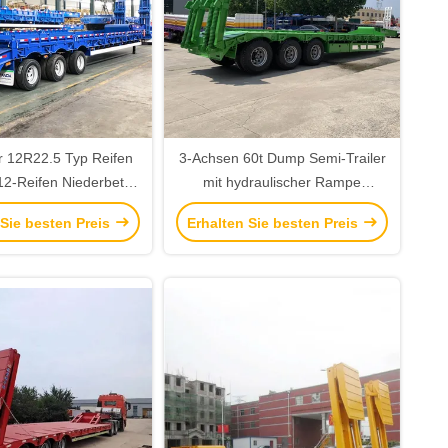
 12R22.5 Typ Reifen
3-Achsen 60t Dump Semi-Trailer
12-Reifen Niederbett
mit hydraulischer Rampe
änger mit JOST 2,0
Niedrigbett-Trailer und 4/5/6mm
 Sie besten Preis
Erhalten Sie besten Preis
Zoll King Pin
dicken Gitterplatte