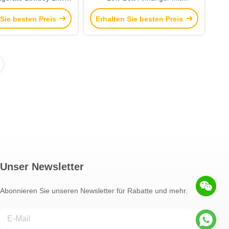
ger Abnehmbarer
abnehmbarem Gänsehals-
 Sie besten Preis
Erhalten Sie besten Preis
eck Lowbed Semi
Lowboy-Anhänger zum Verkauf
änger für Mali
in Guinea und Kenia
Unser Newsletter
Abonnieren Sie unseren Newsletter für Rabatte und mehr.