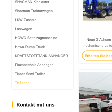
SHACMAN-Kipplaster
Shacman Traktorwagen
LKW-Zusätze
Lastwagen
HOWO Sattelzugmaschine
Neue 3-Achsen 
mechanische Leit
Howo-Dump-Truck
Landegerät Niedr
Erhalten Sie be
KRAFTSTOFFTANK-ANHÄNGER
Anhänger, gut
Flachbetthalb Anhänger
Tipper Semi Trailer
Tieflader
Kontakt mit uns