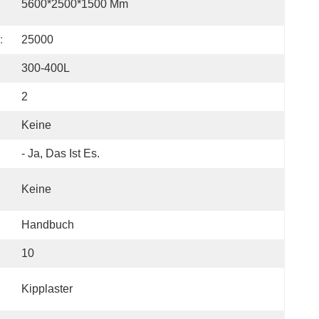
5600*2500*1500 Mm
:
25000
300-400L
2
Keine
- Ja, Das Ist Es.
Keine
Handbuch
10
Kipplaster