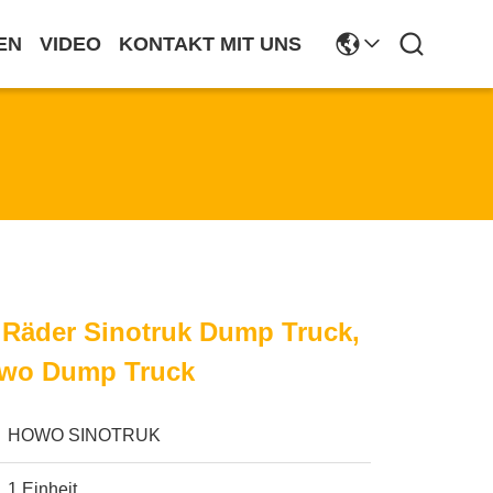
EN
VIDEO
KONTAKT MIT UNS
 Räder Sinotruk Dump Truck,
owo Dump Truck
HOWO SINOTRUK
1 Einheit