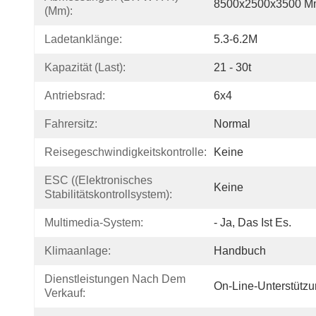
8500x2500x3500 M
(mm):
Ladetanklänge:
5.3-6.2M
Kapazität (Last):
21 - 30t
Antriebsrad:
6x4
Fahrersitz:
Normal
Reisegeschwindigkeitskontrolle:
Keine
ESC ((Elektronisches 
Keine
Stabilitätskontrollsystem):
Multimedia-System:
- Ja, Das Ist Es.
Klimaanlage:
Handbuch
Dienstleistungen Nach Dem 
On-Line-Unterstützun
Verkauf: