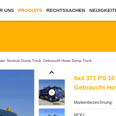
R UNS
PRODUITS
RECHTSSACHEN
NEUIGKEIT
der Sinotruk Dump Truck, Gebraucht Howo Dump Truck
6x4 371 PS 10
Gebraucht H
Markenbezeichnung:
MOQ: