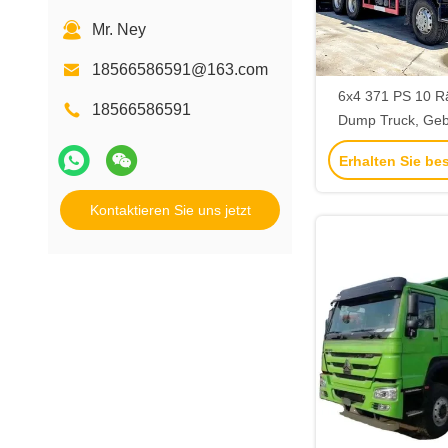
Mr. Ney
18566586591@163.com
6x4 371 PS 10 Rä
18566586591
Dump Truck, Ge
Dump T
Erhalten Sie be
Kontaktieren Sie uns jetzt