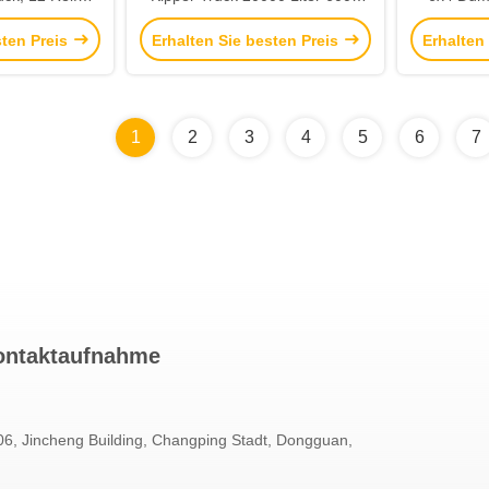
UR 2 380 PS
Gallonen Howo 6x4 380 PS
Transp
sten Preis
Erhalten Sie besten Preis
Erhalten
1
2
3
4
5
6
7
ontaktaufnahme
6, Jincheng Building, Changping Stadt, Dongguan,