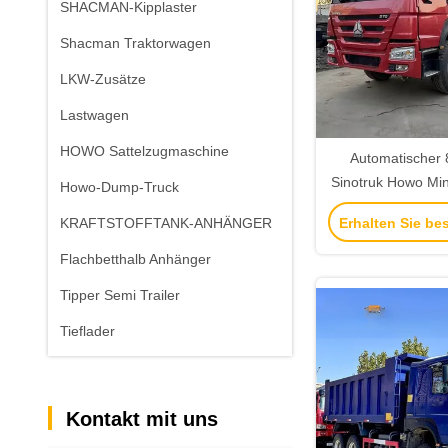
SHACMAN-Kipplaster
Shacman Traktorwagen
LKW-Zusätze
Lastwagen
HOWO Sattelzugmaschine
Automatischer 
Sinotruk Howo M
Howo-Dump-Truck
Tipper Truck 4
Erhalten Sie be
KRAFTSTOFFTANK-ANHÄNGER
Tonnen In 
Flachbetthalb Anhänger
Tipper Semi Trailer
Tieflader
Kontakt mit uns