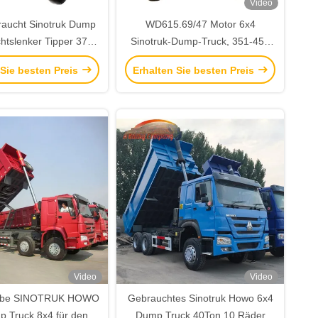
Video
aucht Sinotruk Dump
WD615.69/47 Motor 6x4
htslenker Tipper 375
Sinotruk-Dump-Truck, 351-450
inder 6 Euro 3
PS Diesel-Tipper-Truck
 Sie besten Preis
Erhalten Sie besten Preis
verwendet
Video
Video
iebe SINOTRUK HOWO
Gebrauchtes Sinotruk Howo 6x4
 Truck 8x4 für den
Dump Truck 40Ton 10 Räder