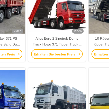
Video
Video
8x4 371 PS
Altes Euro 2 Sinotruk-Dump
10 Räder
ine Sand Dump
Truck Howo 371 Tipper Truck 8
Kipper Tr
0 Tonnen 60
Tonnen Rechtslenken
Howo Dum
sten Preis
Erhalten Sie besten Preis
Erhalten
Afrika