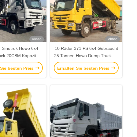
Video
Video
 Sinotruk Howo 6x4
10 Räder 371 PS 6x4 Gebraucht
uck 20CBM Kapazität
25 Tonnen Howo Dump Truck mit
p Truck LHD Antrieb
Ladungstanke Länge 5,3-6,2M
 Sie besten Preis
Erhalten Sie besten Preis