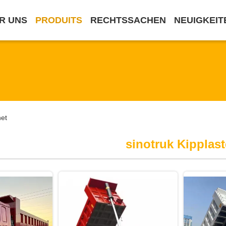
R UNS
PRODUITS
RECHTSSACHEN
NEUIGKEIT
net
sinotruk Kipplast