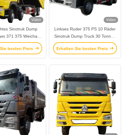
Video
Video
htes Sinotruk Dump
Linkses Ruder 375 PS 10 Räder
wo 371 375 Weichai
Sinotruk Dump Truck 30 Tonnen
Truck 6x4 300-400L
Gebraucht 6x4 HOWO Tipper
 Sie besten Preis
Erhalten Sie besten Preis
ibstoffbehälter