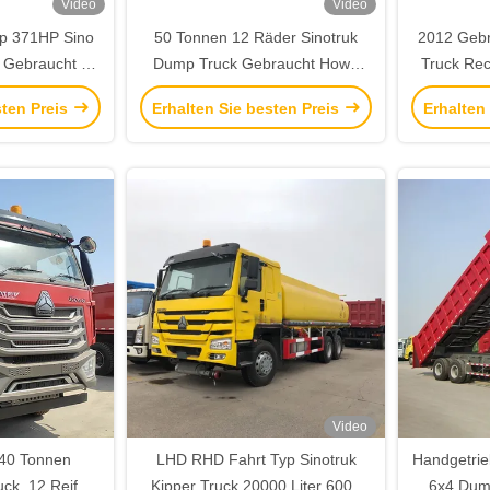
Video
Video
Typ 371HP Sino
50 Tonnen 12 Räder Sinotruk
2012 Gebr
 Gebraucht 10
Dump Truck Gebraucht Howo
Truck Rec
r Truck
371 375 420 PS Tipper Truck
Zyl
sten Preis
Erhalten Sie besten Preis
Erhalten
8X4 Rot
Video
 40 Tonnen
LHD RHD Fahrt Typ Sinotruk
Handgetr
ck, 12 Reifen
Kipper Truck 20000 Liter 6000
6x4 Dump