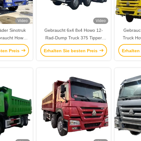
Video
Video
der Sinotruk
Gebraucht 6x4 8x4 Howo 12-
Gebrauc
braucht Howo
Rad-Dump Truck 375 Tipper
Truck Ho
ruck
Truck für den Straßenverkehr
Tipper 
sten Preis
Erhalten Sie besten Preis
Erhalten
Tre