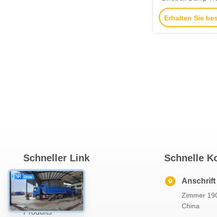
Tipper Truck E
Erhalten Sie be
Schneller Link
Schnelle K
Zu Hause
Anschrift
Zimmer 190
Über Uns
China
Produits