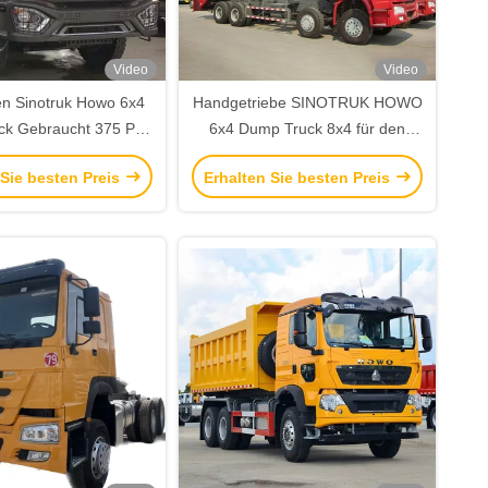
Video
Video
en Sinotruk Howo 6x4
Handgetriebe SINOTRUK HOWO
ck Gebraucht 375 PS
6x4 Dump Truck 8x4 für den
20CBM Kipper Trucks
Transport schwerer Güter
 Sie besten Preis
Erhalten Sie besten Preis