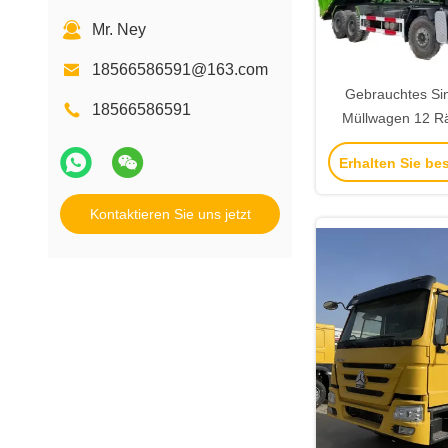
Mr. Ney
18566586591@163.com
Gebrauchtes Si
18566586591
Müllwagen 12 R
Tonnen Gebrau
Erhalten Sie be
Rechts
Kontaktieren Sie uns jetzt