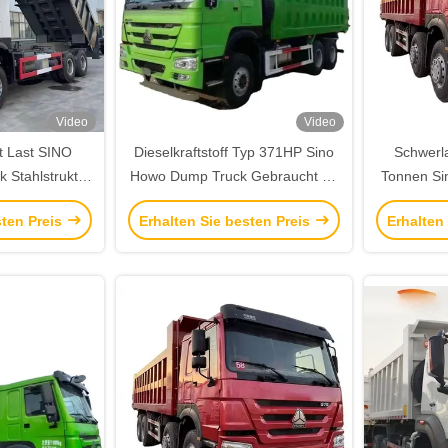
Video
Video
t Last SINO
Dieselkraftstoff Typ 371HP Sino
Schwerl
Stahlstruktur
Howo Dump Truck Gebraucht 10
Tonnen S
ischen Markt
Räder Tipper Truck
mit
sten Preis
Erhalten Sie besten Preis
Erhalten