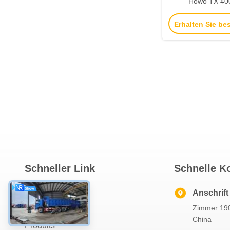
Howo TX 40
Bergbaudumps f
Erhalten Sie be
Schneller Link
Schnelle K
Zu Hause
Anschrift
Zimmer 190
Über Uns
China
Produits