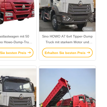
Video
astlastwagen mit 50
Sino HOWO A7 6x4 Tipper-Dump
ino Howo-Dump-Truck
Truck mit starkem Motor und
 WEICHAI-Motor
großer Ladekapazität
 Sie besten Preis
Erhalten Sie besten Preis