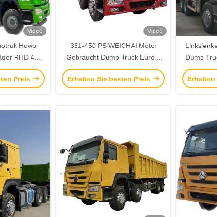
Video
Video
notruk Howo
351-450 PS WEICHAI Motor
Linkslenk
äder RHD 40
Gebraucht Dump Truck Euro 3
Dump Tru
cht 6X4 8X4
6x4 Sino Howo 8x4 für den
10 Räder 
sten Preis
Erhalten Sie besten Preis
Erhalten
cab
Bergbau