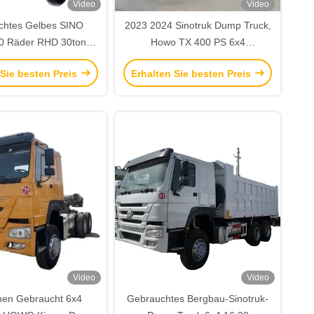
Video
Video
chtes Gelbes SINO
2023 2024 Sinotruk Dump Truck,
 Räder RHD 30tons
Howo TX 400 PS 6x4
 Tipper Dump Truck
Bergbaufahrzeug Manuelle
 Sie besten Preis
Erhalten Sie besten Preis
Dump Truck mit
Getriebe
wicht des Fahrzeugs
15-20T
Video
Video
nen Gebraucht 6x4
Gebrauchtes Bergbau-Sinotruk-