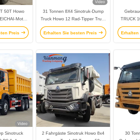
Video
T 50T Howo
31 Tonnen 8X4 Sinotruk-Dump
Gebrau
WEICHAI-Motor
Truck Howo 12 Rad-Tipper Truck
TRUCK 10
toffbehälter
mit hoher Kapazität
6x4 HOWO
sten Preis
Erhalten Sie besten Preis
Erhalten
375 
Gesamtge
Video
p Sinotruck
2 Fahrgäste Sinotruk Howo 8x4
30 Ton