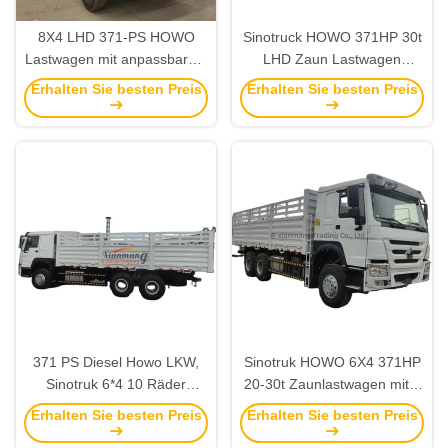
8X4 LHD 371-PS HOWO
Sinotruck HOWO 371HP 30t
Lastwagen mit anpassbarem
LHD Zaun Lastwagen
Lenkrad und PS-
Lastwagen Dolly
Erhalten Sie besten Preis
Erhalten Sie besten Preis
Konfigurationsreifen
Vollseitenwandbrett
12.00R20 Motor WEICHAI
371 PS Diesel Howo LKW,
Sinotruk HOWO 6X4 371HP
Sinotruk 6*4 10 Räder
20-30t Zaunlastwagen mit 3
Gebraucht LKW
Achsen
Erhalten Sie besten Preis
Erhalten Sie besten Preis
Gebrauchtzugstreifenanhänger