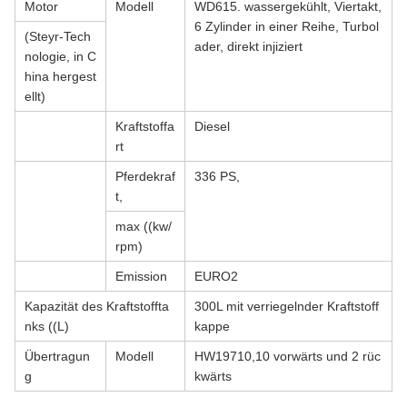
Motor
Modell
WD615. wassergekühlt, Viertakt,
6 Zylinder in einer Reihe, Turbol
(Steyr-Tech
ader, direkt injiziert
nologie, in C
hina hergest
ellt)
Kraftstoffa
Diesel
rt
Pferdekraf
336 PS,
t,
max ((kw/
rpm)
Emission
EURO2
Kapazität des Kraftstoffta
300L mit verriegelnder Kraftstoff
nks ((L)
kappe
Übertragun
Modell
HW19710,10 vorwärts und 2 rüc
g
kwärts