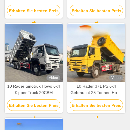
Dump Tipper Truck 40
Truck 8 Tonnen
Tonnen 60 Tonnen In Afrika
Erhalten Sie besten Preis
Erhalten Sie besten Preis
Rechtslenken
Video
Video
10 Räder Sinotruk Howo 6x4
10 Räder 371 PS 6x4
Kipper Truck 20CBM
Gebraucht 25 Tonnen Howo
Kapazität Howo Dump Truck
Dump Truck mit
Erhalten Sie besten Preis
LHD Antrieb
Erhalten Sie besten Preis
Ladungstanke Länge 5,3-
6,2M